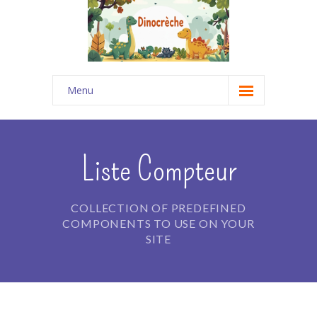
Menu
Accueil
-- Projets Pédagogiques
Liste Compteur
---- Le Projet Pédagogique DINOCRECHE (69)
COLLECTION OF PREDEFINED
---- Le Projet Pédagogique LA MAISONNÉE
COMPONENTS TO USE ON YOUR
(Bouchet 26)
SITE
---- Le Projet Pédagogique "Des Trésors de
Pirates"
-- Notre équipe