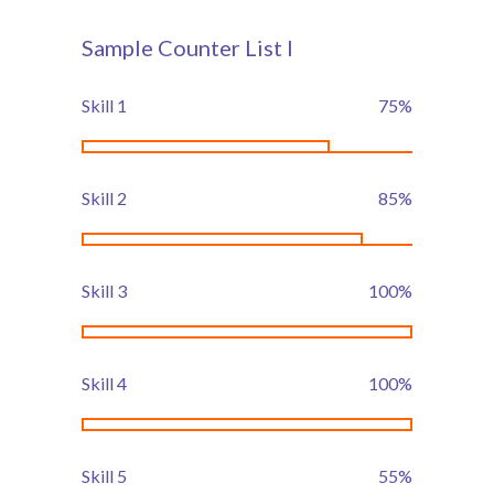
-- Organisation & Réglement
Sample Counter List I
-- Menus des bambins
Skill 1
75
%
Les News
-- Se connecter
Skill 2
85
%
-- Se déconnecter
-- Demander mon mot de passe
Skill 3
100
%
Contact
Tarifications
Skill 4
100
%
Pré-inscription
-- Pré-inscription aux crèches
Skill 5
55
%