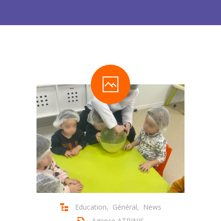
-- Organisation & Réglement
-- Menus des bambins
Les News
-- Se connecter
-- Se déconnecter
-- Demander mon mot de passe
Contact
Tarifications
Pré-inscription
-- Pré-inscription aux crèches
Education
,
Général
,
News
Agence ATRINIS