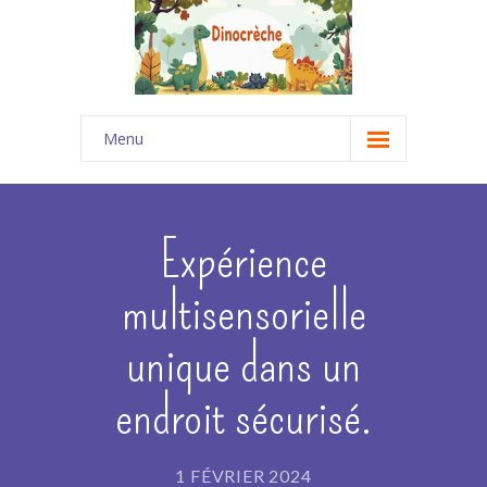
Menu
Accueil
-- Projets Pédagogiques
Expérience
---- Le Projet Pédagogique DINOCRECHE (69)
multisensorielle
---- Le Projet Pédagogique LA MAISONNÉE
unique dans un
(Bouchet 26)
---- Le Projet Pédagogique "Des Trésors de
endroit sécurisé.
Pirates"
-- Notre équipe
1 FÉVRIER 2024