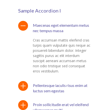
-- Organisation & Réglement
Sample Accordion I
-- Menus des bambins
Les News
Maecenas eget elementum metus
nec tempus massa
-- Se connecter
Cras accumsan mattis eleifend cras
-- Se déconnecter
turpis quam vulputate quis neque ac
posuereli bibendum dolor. Integer
-- Demander mon mot de passe
sagittis purus ac elit interdum
suscipit aeneani accumsan metus
Contact
non odio tristique sed consequat
eros vestibulum.
Tarifications
Pellentesque iaculis risus enim at
Pré-inscription
luctus sem egestas
-- Pré-inscription aux crèches
Proin sollicitudin erat vel eleifend
ullamcorper multi