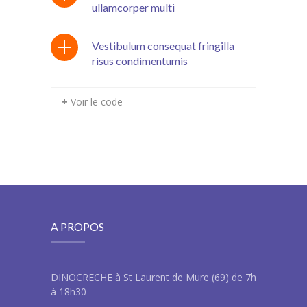
ullamcorper multi
Vestibulum consequat fringilla
risus condimentumis
+ Voir le code
A PROPOS
DINOCRECHE à St Laurent de Mure (69) de 7h
à 18h30