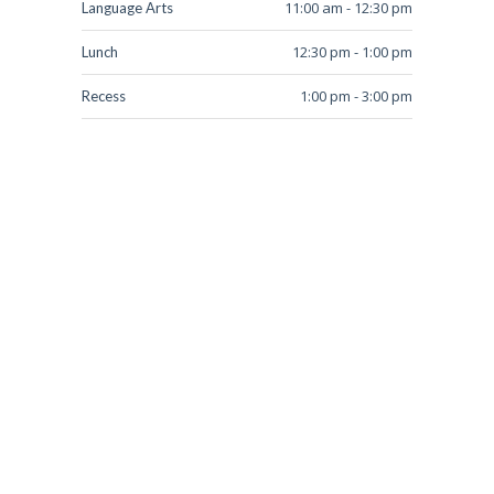
11:00 am - 12:30 pm
Language Arts
12:30 pm - 1:00 pm
Lunch
1:00 pm - 3:00 pm
Recess
DinoCrèche is a great
I hav
place for my daughter to
5 yea