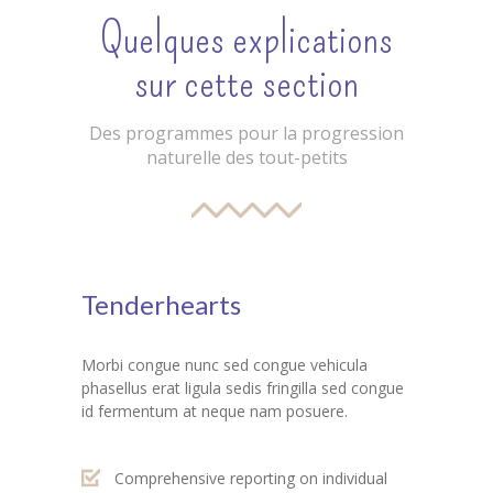
-- Organisation & Réglement
Quelques explications
-- Menus des bambins
sur cette section
Les News
Des programmes pour la progression
-- Se connecter
naturelle des tout-petits
-- Se déconnecter
-- Demander mon mot de passe
Contact
Tenderhearts
Tarifications
Morbi congue nunc sed congue vehicula
Pré-inscription
phasellus erat ligula sedis fringilla sed congue
id fermentum at neque nam posuere.
-- Pré-inscription aux crèches
Comprehensive reporting on individual