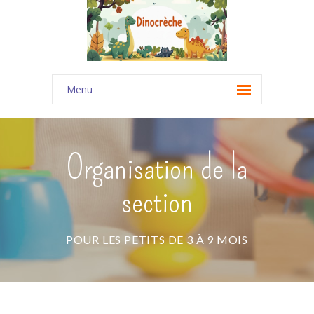
Menu
Accueil
-- Projets Pédagogiques
Organisation de la
---- Le Projet Pédagogique DINOCRECHE (69)
section
---- Le Projet Pédagogique LA MAISONNÉE
(Bouchet 26)
POUR LES PETITS DE 3 À 9 MOIS
---- Le Projet Pédagogique "Des Trésors de
Pirates"
-- Notre équipe