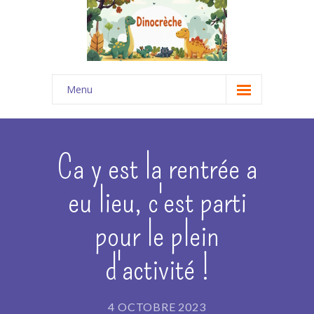
Menu
Accueil
-- Projets Pédagogiques
Ca y est la rentrée a
---- Le Projet Pédagogique DINOCRECHE (69)
eu lieu, c'est parti
---- Le Projet Pédagogique LA MAISONNÉE
pour le plein
(Bouchet 26)
---- Le Projet Pédagogique "Des Trésors de
d'activité !
Pirates"
-- Notre équipe
4 OCTOBRE 2023