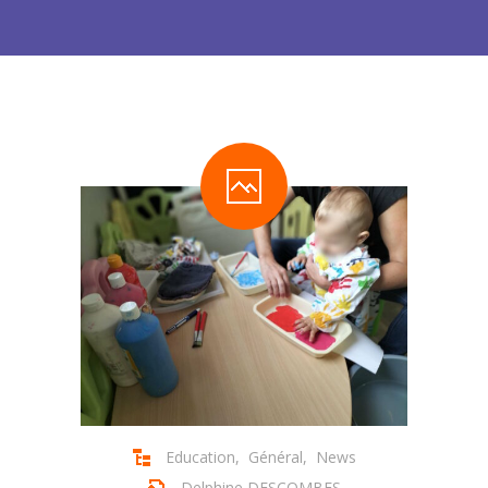
-- Organisation & Réglement
-- Menus des bambins
Les News
-- Se connecter
-- Se déconnecter
-- Demander mon mot de passe
Contact
Tarifications
Pré-inscription
-- Pré-inscription aux crèches
Education
,
Général
,
News
Delphine DESCOMBES