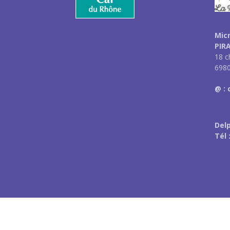
Mic
PIR
18 c
6980
@ :
Del
Tél 