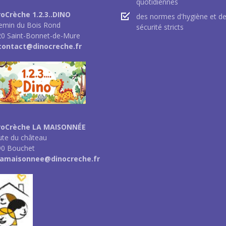
quotidiennes
oCrèche 1.2.3..DINO
des normes d'hygiène et d
emin du Bois Rond
sécurité stricts
0 Saint-Bonnet-de-Mure
 contact@dinocreche.fr
roCrèche LA MAISONNÉE
ute du château
90 Bouchet
 lamaisonnee@dinocreche.fr