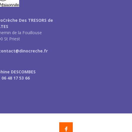
roCrèche Des TRESORS de
ATES
hemin de la Fouillouse
0 St Priest
 contact@dinocreche.fr
phine DESCOMBES
: 06 48 17 53 66