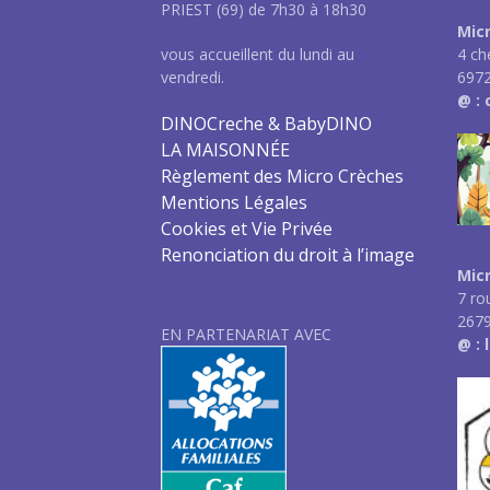
PRIEST (69) de 7h30 à 18h30
Micr
4 ch
vous accueillent du lundi au
6972
vendredi.
@ :
DINOCreche & BabyDINO
LA MAISONNÉE
Règlement des Micro Crèches
Mentions Légales
Cookies et Vie Privée
Renonciation du droit à l’image
Mic
7 ro
267
EN PARTENARIAT AVEC
@ :