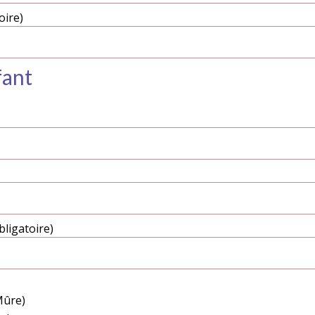
oire)
fant
ligatoire)
Mûre)