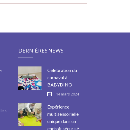
DERNIÈRES NEWS
s,
Célébration du
carnaval à
BABYDINO
à
14 mars 2024
Expérience
lles
multisensorielle
unique dans un
endroit sécurisé.